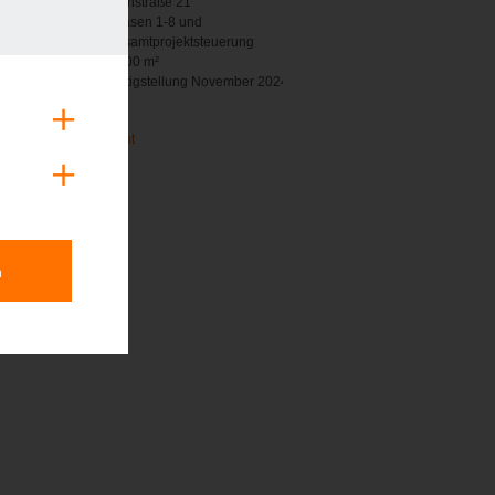
Standort
Hainstraße 21
Leistungen
Phasen 1-8 und
Gesamtprojektsteuerung
Mietfläche
2.200 m²
Realisierung
Fertigstellung November 2024
＋
zur Projektübersicht
＋
n