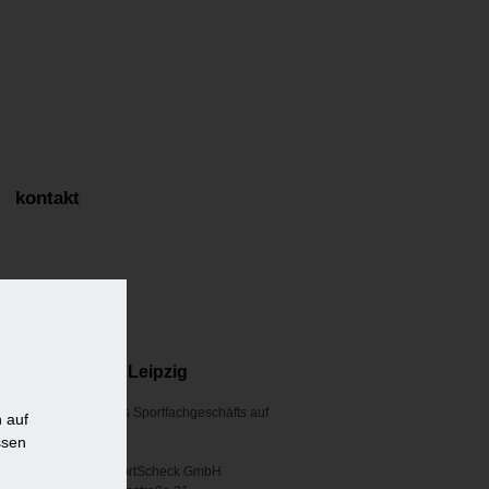
kontakt
SportScheck Leipzig
Innenausbau eines Sportfachgeschäfts auf
 auf
zwei Etagen
ssen
Bauherr
SportScheck GmbH