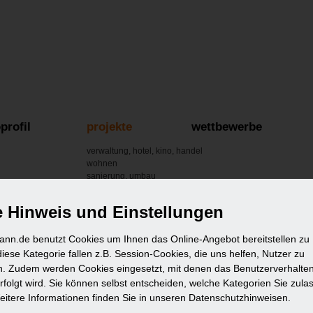
profil
projekte
wettbewerbe
verwaltung, hotel, kino, handel
wohnen
sanierung, umbau
städtebau, projektentwicklung
innenausbau
 Hinweis und Einstellungen
ann.de benutzt Cookies um Ihnen das Online-Angebot bereitstellen zu
iese Kategorie fallen z.B. Session-Cookies, die uns helfen, Nutzer zu
ren. Zudem werden Cookies eingesetzt, mit denen das Benutzerverhalten
erfolgt wird. Sie können selbst entscheiden, welche Kategorien Sie zula
itere Informationen finden Sie in unseren Datenschutzhinweisen.