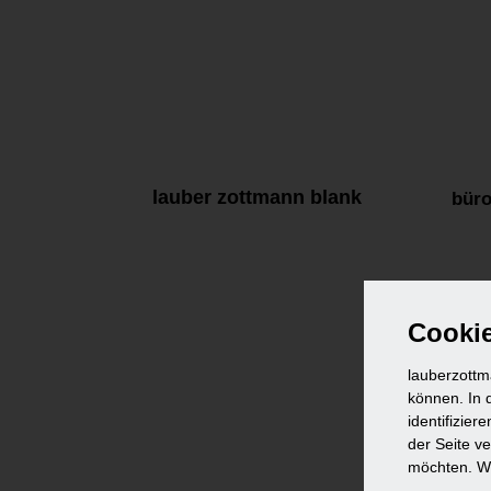
lauber zottmann blank
büro
Cookie
lauberzottm
können. In d
identifizie
der Seite v
möchten. We